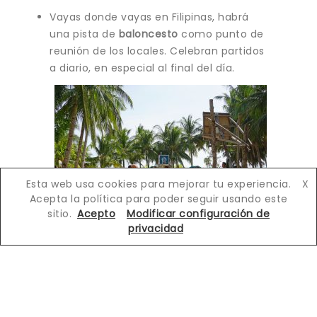
Vayas donde vayas en Filipinas, habrá
una pista de
baloncesto
como punto de
reunión de los locales. Celebran partidos
a diario, en especial al final del día.
Esta web usa cookies para mejorar tu experiencia.
X
Acepta la política para poder seguir usando este
sitio.
Acepto
Modificar configuración de
privacidad
A los filipinos también les encanta el
karaoke
, especialmente después de
cenar, por lo que si oyes alaridos y gritos
por la noche, ¡no te asustes! Es probable